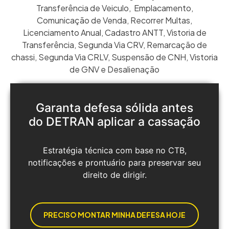
Transferência de Veiculo
,
Emplacamento
,
Comunicação de Venda
,
Recorrer Multas
,
Licenciamento Anual
,
Cadastro ANTT
,
Vistoria de
Transferência
,
Segunda Via CRV
,
Remarcação de
chassi
,
Segunda Via CRLV
,
Suspensão de CNH
,
Vistoria
de GNV
e
Desalienação
Garanta defesa sólida antes
do DETRAN aplicar a cassação
Estratégia técnica com base no CTB,
notificações e prontuário para preservar seu
direito de dirigir.
PRECISO MONTAR MINHA DEFESA HOJE