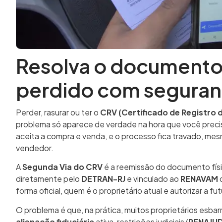
Resolva o documento 
perdido com segura
Perder, rasurar ou ter o
CRV (Certificado de Registro 
problema só aparece de verdade na hora que você prec
aceita a compra e venda, e o processo fica travado, m
vendedor.
A
Segunda Via do CRV
é a reemissão do documento fís
diretamente pelo
DETRAN-RJ
e vinculado ao
RENAVAM
d
forma oficial, quem é o proprietário atual e autorizar a 
O problema é que, na prática, muitos proprietários esba
alienação fiduciária
ativa, restrições judiciais (
RENAJU