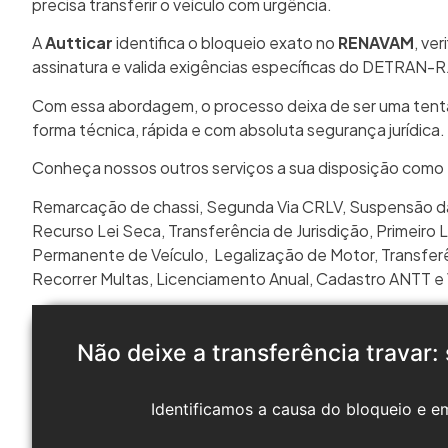
precisa transferir o veículo com urgência.
A
Autticar
identifica o bloqueio exato no
RENAVAM
, ve
assinatura e valida exigências específicas do DETRAN-RJ 
Com essa abordagem, o processo deixa de ser uma tenta
forma técnica, rápida e com absoluta segurança jurídica.
Conheça nossos outros serviços a sua disposição como
Remarcação de chassi
,
Segunda Via CRLV
,
Suspensão 
Recurso Lei Seca
,
Transferência de Jurisdição
,
Primeiro 
Permanente de Veículo
,
Legalização de Motor
,
Transfer
Recorrer Multas
,
Licenciamento Anual
,
Cadastro ANTT
e
Não deixe a transferência travar:
Identificamos a causa do bloqueio e e