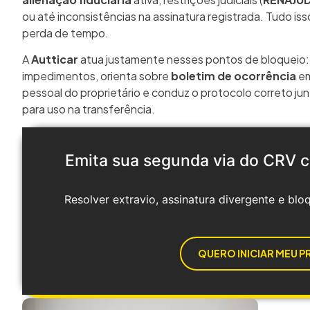
ou até inconsistências na assinatura registrada. Tudo iss
perda de tempo.
A
Autticar
atua justamente nesses pontos de bloqueio: c
impedimentos, orienta sobre
boletim de ocorrência
em
pessoal do proprietário e conduz o protocolo correto j
para uso na transferência.
Emita sua segunda via do CRV c
Resolver extravio, assinatura divergente e bl
QUERO INICIAR MEU