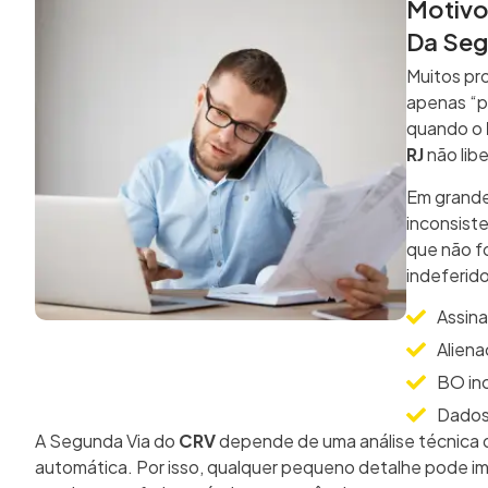
Motivo
Da Seg
Muitos pro
apenas “p
quando o
RJ
não lib
Em grande 
inconsiste
que não f
indeferid
Assina
Aliena
BO inc
Dados
A Segunda Via do
CRV
depende de uma análise técnica 
automática. Por isso, qualquer pequeno detalhe pode i