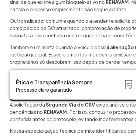
sinal de que existe algum bloqueio ativo no
RENAVAM
. N
na tela o processo simplesmente não segue adiante.
Outro indicador comum é quando o atendente solicita d
como pedido de BO atualizado, comprovação de proprie
assinatura. Isso costuma ocorrer quando há inconsistên
Também é um alerta quando o veículo possui
alienação 
restrição judicial. Esses elementos impedem a emissão d
proprietários só descobrem isso depois de perder tempo
Ética e Transparência Sempre
Processo claro garantido
A solicitação da
Segunda Via do CRV
exige análise crit
pendências no
RENAVAM
. Por isso, conduzir o process
conferida antes do protocolo, evitando indeferimentos e
Nossa especialização técnica permite identificar rapida