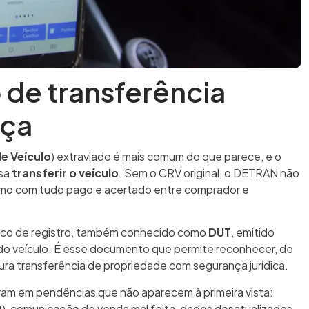
de transferência
nça
de Veículo
) extraviado é mais comum do que parece, e o
isa
transferir o veículo
. Sem o CRV original, o DETRAN não
esmo com tudo pago e acertado entre comprador e
ico de registro, também conhecido como
DUT
, emitido
o veículo. É esse documento que permite reconhecer, de
futura transferência de propriedade com segurança jurídica.
rram em pendências que não aparecem à primeira vista:
D
), comunicação de venda mal feita, dados desatualizados