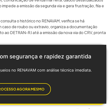
o impede a emissão da segunda via e gera frustração, fila e
onsulta o histórico no RENAVAM, verifica se há
 caso de roubo ou extravio, organiza a documentação
unto ao DETRAN-RJ até a emissão da nova via do CRV, pronta
om segurança e rapidez garantida
oqueios no RENAVAM com análise técnica imediata.
 PROCESSO AGORA MESMO