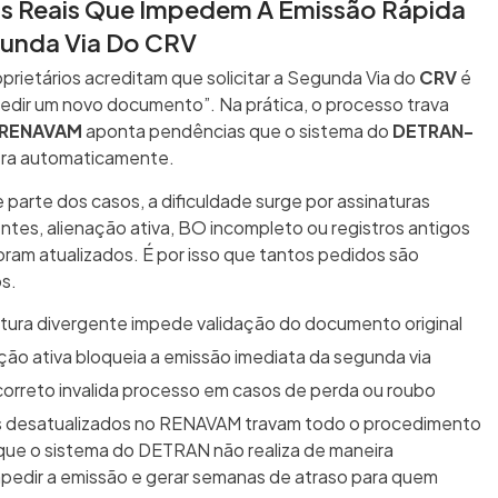
s Reais Que Impedem A Emissão Rápida
unda Via Do CRV
prietários acreditam que solicitar a Segunda Via do
CRV
é
edir um novo documento”. Na prática, o processo trava
RENAVAM
aponta pendências que o sistema do
DETRAN-
era automaticamente.
parte dos casos, a dificuldade surge por assinaturas
ntes, alienação ativa, BO incompleto ou registros antigos
oram atualizados. É por isso que tantos pedidos são
os.
tura divergente impede validação do documento original
ção ativa bloqueia a emissão imediata da segunda via
orreto invalida processo em casos de perda ou roubo
 desatualizados no RENAVAM travam todo o procedimento
que o sistema do DETRAN não realiza de maneira
mpedir a emissão e gerar semanas de atraso para quem