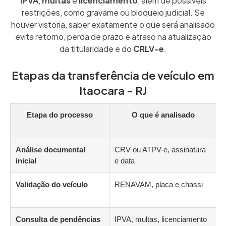
IPVA
,
multas
e
licenciamento
, além de possíveis
restrições, como gravame ou bloqueio judicial. Se
houver vistoria, saber exatamente o que será analisado
evita retorno, perda de prazo e atraso na atualização
da titularidade e do
CRLV-e
.
Etapas da transferência de veículo em
Itaocara - RJ
Etapa do processo
O que é analisado
Análise documental
CRV ou ATPV-e, assinatura
A
inicial
e data
d
Validação do veículo
RENAVAM, placa e chassi
D
c
Consulta de pendências
IPVA, multas, licenciamento
D