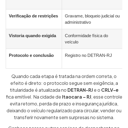
Verificação de restrições
Gravame, bloqueio judicial ou
R
administrativo
t
Vistoria quando exigida
Conformidade física do
R
veículo
Protocolo e conclusão
Registro no DETRAN-RJ
P
Quando cada etapa é tratada na ordem correta, o
efeito é direto: o protocolo segue sem exigência, a
titularidade é atualizada no
DETRAN-RJ
e o
CRLV-e
fica emitível. Na cidade de
Itaocara – RJ
, esse controle
evita retorno, perda de prazo e insegurança jurídica,
deixando o veículo regularizado para circular, vender ou
transferir novamente sem surpresas no sistema.