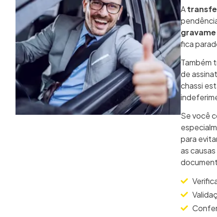
A
transfe
pendênci
gravame
fica parad
Também t
de assina
chassi es
indeferim
Se você c
especial
para evita
as causas
document
Verifi
Valida
Confer