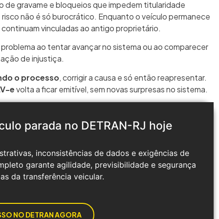
o de gravame e bloqueios que impedem titularidade
 o risco não é só burocrático. Enquanto o veículo permanece
s continuam vinculadas ao antigo proprietário.
 problema ao tentar avançar no sistema ou ao comparecer
sação de injustiça.
ndo o processo
, corrigir a causa e só então reapresentar.
LV-e
volta a ficar emitível, sem novas surpresas no sistema.
ículo parada no DETRAN-RJ hoje
strativas, inconsistências de dados e exigências de
mpleto garante agilidade, previsibilidade e segurança
as da transferência veicular.
SSO NO DETRAN AGORA