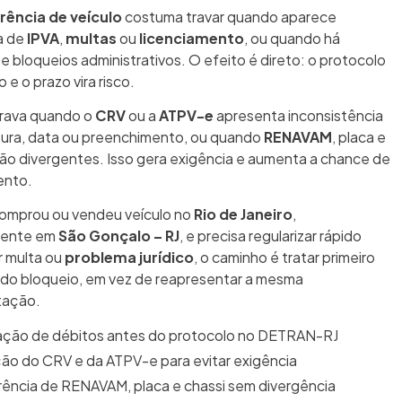
rência de veículo
costuma travar quando aparece
a de
IPVA
,
multas
ou
licenciamento
, ou quando há
e bloqueios administrativos. O efeito é direto: o protocolo
o e o prazo vira risco.
rava quando o
CRV
ou a
ATPV-e
apresenta inconsistência
tura, data ou preenchimento, ou quando
RENAVAM
, placa e
tão divergentes. Isso gera exigência e aumenta a chance de
ento.
omprou ou vendeu veículo no
Rio de Janeiro
,
mente em
São Gonçalo – RJ
, e precisa regularizar rápido
r multa ou
problema jurídico
, o caminho é tratar primeiro
 do bloqueio, em vez de reapresentar a mesma
ação.
cação de débitos antes do protocolo no DETRAN-RJ
ção do CRV e da ATPV-e para evitar exigência
ência de RENAVAM, placa e chassi sem divergência