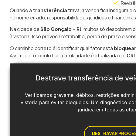
Revisã
Quando a
transferência
trava, a venda fica insegura e
no nome errado, responsabilidades jurídicas e financeira
Na cidade de
São Gonçalo – RJ
, muitos só descobrem o
à vistoria. Isso provoca retrabalho, perda de prazo e sen
O caminho correto é identificar qual fator está
bloquea
Assim, o protocolo flui, a titularidade é atualizada e o
CR
Destrave transferência de ve
Verificamos gravame, débitos, restrições admini
vistoria para evitar bloqueios. Um diagnóstico co
jurídica em todas as etap
DESTRAVAR PROCE