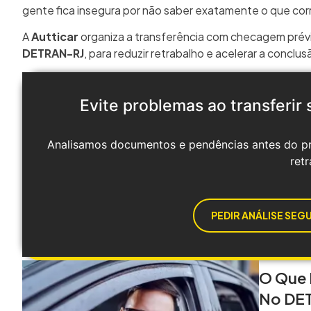
gente fica insegura por não saber exatamente o que corri
A
Autticar
organiza a transferência com checagem prévi
DETRAN-RJ
, para reduzir retrabalho e acelerar a conclus
Evite problemas ao transferir
Analisamos documentos e pendências antes do pr
retr
PEDIR ANÁLISE SEG
O Que 
No DE